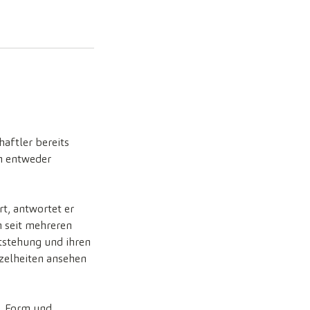
haftler bereits
n entweder
t, antwortet er
 seit mehreren
ntstehung und ihren
nzelheiten ansehen
e, Form und