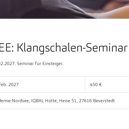
: Klangschalen-Seminar 
2.2027. Seminar für Einsteiger.
450
Euro
Feb. 2027
B
450 €
e
g
demie Nordsee, IQBAL Hütte, Heise 51, 27616 Beverstedt
i
n
n
t