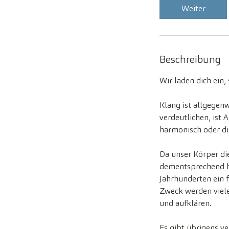
Weiter
Beschreibung
Wir laden dich ein,
Klang ist allgegenw
verdeutlichen, is
harmonisch oder di
Da unser Körper d
dementsprechend h
Jahrhunderten ein f
Zweck werden viele
und aufklären.
Es gibt übrigens v