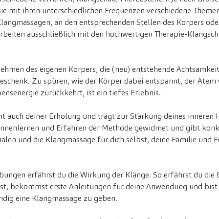
sie mit ihren unterschiedlichen Frequenzen verschiedene Theme
i Klangmassagen, an den entsprechenden Stellen des Körpers ode
 arbeiten ausschließlich mit den hochwertigen Therapie-Klangsch
ehmen des eigenen Körpers, die (neu) entstehende Achtsamkeit 
Geschenk. Zu spüren, wie der Körper dabei entspannt, der Atem 
senergie zurückkehrt, ist ein tiefes Erlebnis.
t auch deiner Erholung und trägt zur Stärkung deines inneren Hei
Kennenlernen und Erfahren der Methode gewidmet und gibt kon
halen und die Klangmassage für dich selbst, deine Familie und 
bungen erfährst du die Wirkung der Klänge. So erfährst du die 
t, bekommst erste Anleitungen für deine Anwendung und bist 
ändig eine Klangmassage zu geben.