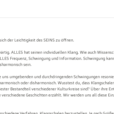
a
m
:
1
9
.
 sich der Leichtigkeit des SEINS zu öffnen.
F
e
ärtig. ALLES hat seinen individuellen Klang. Wie auch Wissensc
b
t ALLES Frequenz, Schwingung und Information. Schwingung kan
.
sharmonisch sein.
2
0
ie uns umgebenden und durchdringenden Schwingungen resonier
2
armonisch oder disharmonisch. Wusstest du, dass Klangschalen
7
ester Bestandteil verschiedener Kulturkreise sind? Über ihre E
 verschiedene Geschichten erzählt. Wir werden uns all diese Ei
erschiedene Verfahren, Klangschalen herzustellen. Je nach Größ