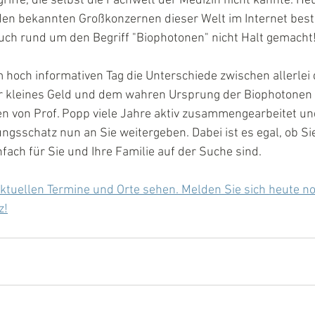
iffe, die selbst die Fachwelt der Medizin nicht kannte. H
 den bekannten Großkonzernen dieser Welt im Internet bestel
uch rund um den Begriff "Biophotonen" nicht Halt gemacht
 hoch informativen Tag die Unterschiede zwischen allerlei
 kleines Geld und dem wahren Ursprung der Biophotonen 
en von Prof. Popp viele Jahre aktiv zusammengearbeitet un
gsschatz nun an Sie weitergeben. Dabei ist es egal, ob Si
nfach für Sie und Ihre Familie auf der Suche sind.
aktuellen Termine und Orte sehen. Melden Sie sich heute n
z!