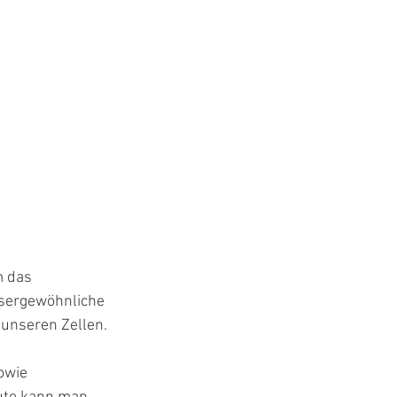
m das 
ssergewöhnliche 
 unseren Zellen. 
owie 