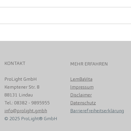
Die Welt hat wieder 6 neue
DIE 
Heilberater. HERZLICHEN
ENER
GLÜCKWUNSCH!
TOO
KONTAKT
MEHR ERFAHREN
ProLight GmbH
LemBaVita
Kemptener Str. 8
Impressum
88131 Lindau
Disclaimer
Tel.: 08382 - 9895955
Datenschutz
info@prolight.gmbh
Barrierefreiheitserklärung
© 2025 ProLight® GmbH