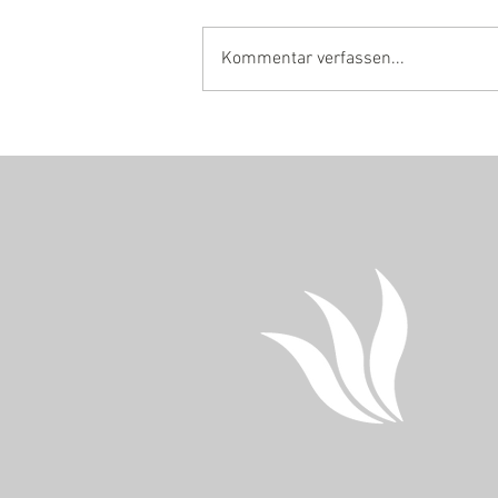
Kommentar verfassen...
SEIT SONNTAG GIBT ES
WIEDER 8 WEITERE
HEILBERATER. HERZLICHEN
GLÜCKWUNSCH!