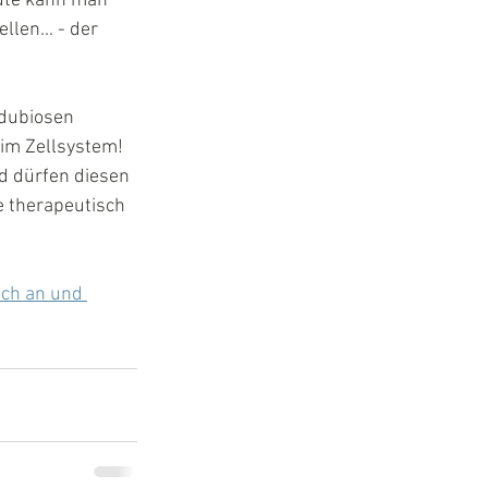
eute kann man 
len... - der 
!
 dubiosen 
im Zellsystem! 
d dürfen diesen 
e therapeutisch 
och an und 