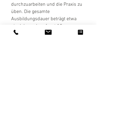
durchzuarbeiten und die Praxis zu 
üben. Die gesamte 
Ausbildungsdauer beträgt etwa 
ein Jahr und umfasst 10 
Unterrichtseinheiten.  
Mehr zu unserer Ausbildung findest Du HIER!